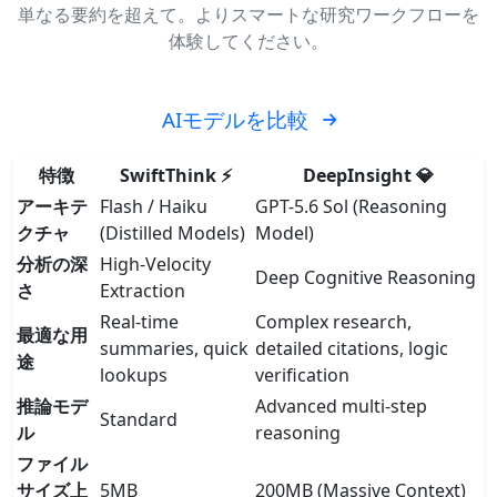
単なる要約を超えて。よりスマートな研究ワークフローを
体験してください。
AIモデルを比較
特徴
SwiftThink ⚡
DeepInsight 💎
アーキテ
Flash / Haiku
GPT-5.6 Sol (Reasoning
クチャ
(Distilled Models)
Model)
分析の深
High-Velocity
Deep Cognitive Reasoning
さ
Extraction
Real-time
Complex research,
最適な用
summaries, quick
detailed citations, logic
途
lookups
verification
推論モデ
Advanced multi-step
Standard
ル
reasoning
ファイル
サイズ上
5MB
200MB (Massive Context)